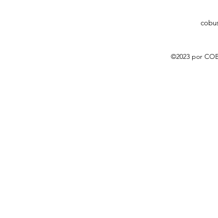
cobu
©2023 por COB